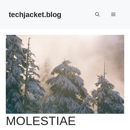
Skip
to
techjacket.blog
Menu
content
MOLESTIAE