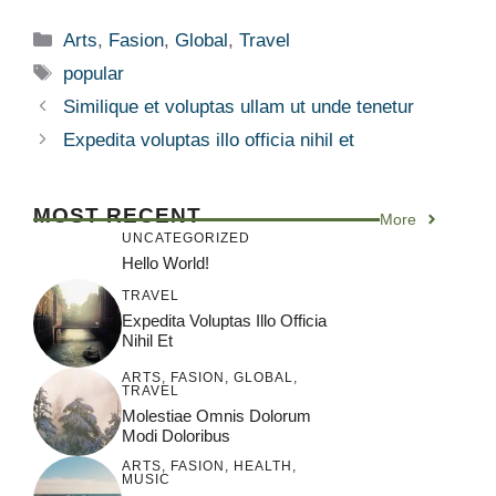
Categories
Arts
,
Fasion
,
Global
,
Travel
Tags
popular
Similique et voluptas ullam ut unde tenetur
Expedita voluptas illo officia nihil et
MOST RECENT
More
UNCATEGORIZED
Hello World!
TRAVEL
Expedita Voluptas Illo Officia
Nihil Et
ARTS
,
FASION
,
GLOBAL
,
TRAVEL
Molestiae Omnis Dolorum
Modi Doloribus
ARTS
,
FASION
,
HEALTH
,
MUSIC